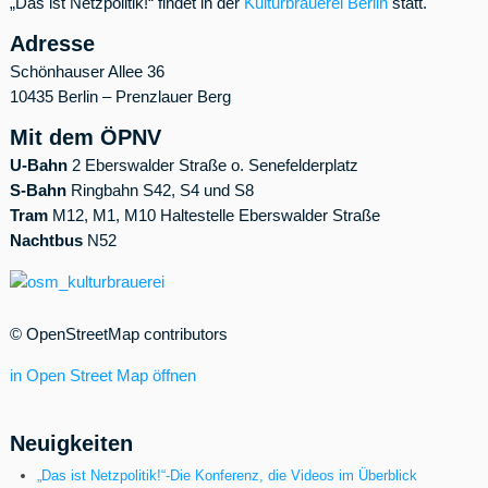
„Das ist Netzpolitik!“ findet in der
Kulturbrauerei Berlin
statt.
Adresse
Schönhauser Allee 36
10435 Berlin – Prenzlauer Berg
Mit dem
ÖPNV
U-Bahn
2 Eberswalder Straße o. Senefelderplatz
S-Bahn
Ringbahn S42, S4 und S8
Tram
M12, M1, M10 Haltestelle Eberswalder Straße
Nachtbus
N52
© OpenStreetMap contributors
in Open Street Map öffnen
Neuigkeiten
„Das ist Netzpolitik!“-Die Konferenz, die Videos im Überblick