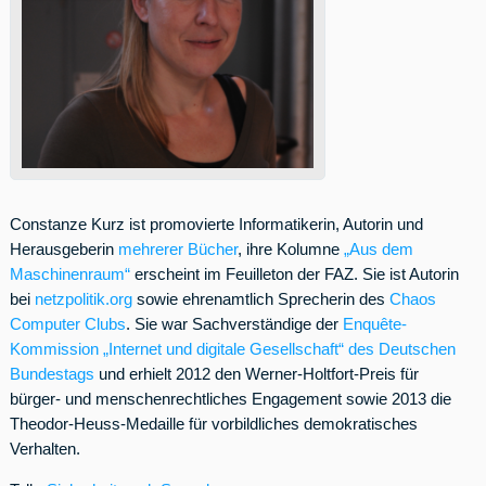
Constanze Kurz ist promovierte Informatikerin, Autorin und
Herausgeberin
mehrerer Bücher
, ihre Kolumne
„Aus dem
Maschinenraum“
erscheint im Feuilleton der FAZ. Sie ist Autorin
bei
netzpolitik.org
sowie ehrenamtlich Sprecherin des
Chaos
Computer Clubs
. Sie war Sachverständige der
Enquête-
Kommission „Internet und digitale Gesellschaft“ des Deutschen
Bundestags
und erhielt 2012 den Werner-Holtfort-Preis für
bürger- und menschenrechtliches Engagement sowie 2013 die
Theodor-Heuss-Medaille für vorbildliches demokratisches
Verhalten.